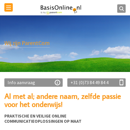
Toggle
navigation
Wij zijn ParentCom
Info aanvraag
+31 (0)73 84 49 84 4
Al met al; andere naam, zelfde passie
voor het onderwijs!
PRAKTISCHE EN VEILIGE ONLINE
COMMUNICATIEOPLOSSINGEN OP MAAT